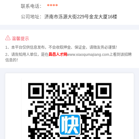
****
联系电话：
公司地址：
济南市泺源大街229号金龙大厦16楼
温馨提示
1、本平台仅供信息发布，不会收取押金、保证金，请微友务必谨慎！
2、请告知用人单位，是在
昌邑人才网
www.xiaoqumajiang.com上看到该招聘
信息的！